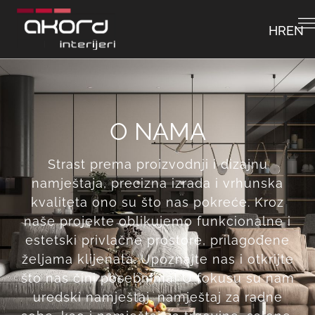
HR
EN
O NAMA
Strast prema proizvodnji i dizajnu
namještaja, precizna izrada i vrhunska
kvaliteta ono su što nas pokreće. Kroz
naše projekte oblikujemo funkcionalne i
estetski privlačne prostore, prilagođene
željama klijenata. Upoznajte nas i otkrijte
što nas čini posebnima! U fokusu su nam
uredski namještaj, namještaj za radne