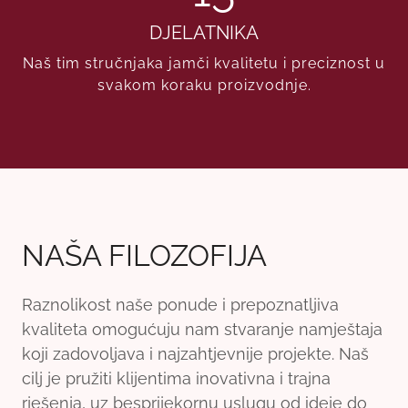
DJELATNIKA
Naš tim stručnjaka jamči kvalitetu i preciznost u
svakom koraku proizvodnje.
NAŠA FILOZOFIJA
Raznolikost naše ponude i prepoznatljiva
kvaliteta omogućuju nam stvaranje namještaja
koji zadovoljava i najzahtjevnije projekte. Naš
cilj je pružiti klijentima inovativna i trajna
rješenja, uz besprijekornu uslugu od ideje do