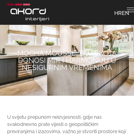
HR
EN
MOCHA MOUSSE: BOJA KOJA
DONOSI MIR I HARMONIJU U
NESIGURNIM VREMENIMA
U svijetu prepunom neizvjesnosti, gdje nas
svakodnevno prate vijesti o geopolitičkim
previranjima i izazovima, važno je stvoriti prostore koji