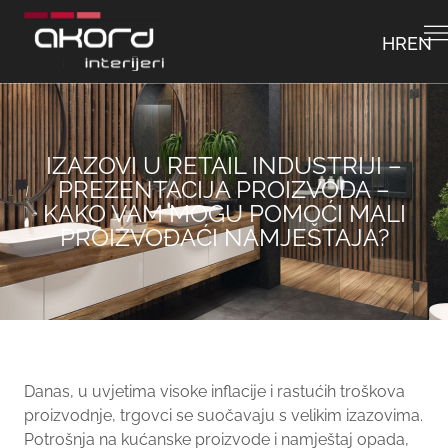
HR
EN
IZAZOVI U RETAIL INDUSTRIJI –
PREZENTACIJA PROIZVODA –
KAKO VAM MOGU POMOĆI MALI
PROIZVOĐAĆI NAMJEŠTAJA?
Danas, u uvjetima visoke inflacije i rastućih troškova
proizvodnje, trgovci se suočavaju s velikim izazovima.
Potrošnja na kućanske proizvode i namještaj opada,