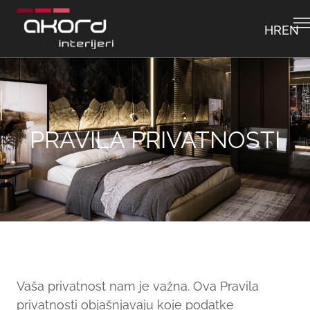
HR
EN
PRAVILA PRIVATNOSTI
Vaša privatnost nam je važna. Ova Pravila
privatnosti objašnjavaju koje podatke